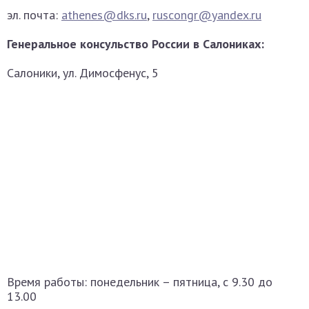
эл. почта:
athenes@dks.ru
,
ruscongr@yandex.ru
Генеральное консульство России в Салониках:
Салоники, ул. Димосфенус, 5
Время работы: понедельник – пятница, с 9.30 до
13.00