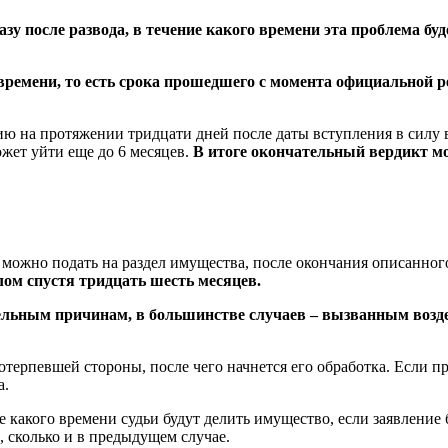
зу после развода, в течение какого времени эта проблема бу
 времени, то есть срока прошедшего с момента официальной 
ю на протяжении тридцати дней после даты вступления в силу в
ожет уйти еще до 6 месяцев.
В итоге окончательный вердикт м
да можно подать на раздел имущества, после окончания описанн
лом спустя тридцать шесть месяцев.
ительным причинам, в большинстве случаев – вызванным воз
отерпевшей стороны, после чего начнется его обработка. Если п
а.
е какого времени судьи будут делить имущество, если заявление
, сколько и в предыдущем случае.