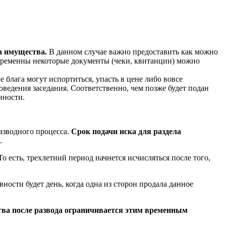
ла имущества.
В данном случае важно предоставить как можно
 временны некоторые документы (чеки, квитанции) можно
е блага могут испортиться, упасть в цене либо вовсе
оведения заседания. Соответственно, чем позже будет подан
нности.
азводного процесса.
Срок подачи иска для раздела
.
о есть, трехлетний период начнется исчисляться после того,
ности будет день, когда одна из сторон продала данное
ства после развода ограничивается этим временным