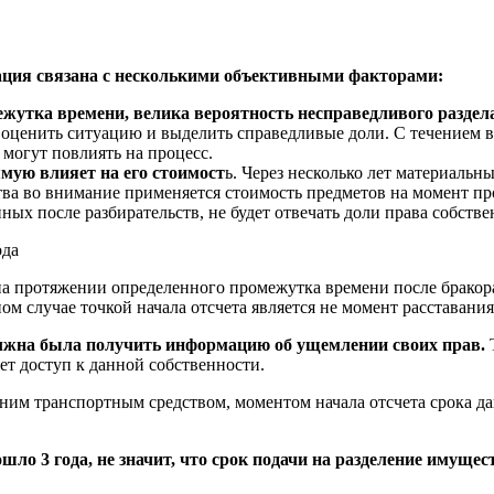
ация связана с несколькими объективными факторами:
ежутка времени, велика вероятность несправедливого разде
о оценить ситуацию и выделить справедливые доли. С течением
 могут повлиять на процесс.
ямую влияет на его стоимост
ь. Через несколько лет материальны
тва во внимание применяется стоимость предметов на момент пр
ных после разбирательств, не будет отвечать доли права собстве
 на протяжении определенного промежутка времени после бракор
ом случае точкой начала отсчета является не момент расставания
 должна была получить информацию об ущемлении своих прав.
Т
ет доступ к данной собственности.
ним транспортным средством, моментом начала отсчета срока дав
шло 3 года, не значит, что срок подачи на разделение имуще