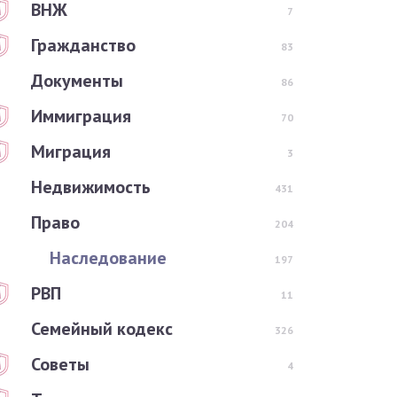
ВНЖ
7
Гражданство
83
Документы
86
Иммиграция
70
Миграция
3
Недвижимость
431
Право
204
Наследование
197
РВП
11
Семейный кодекс
326
Советы
4